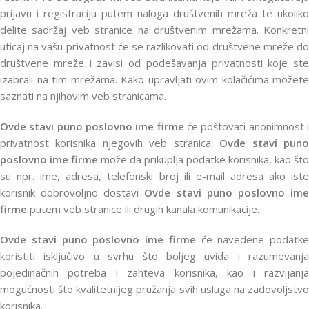
prijavu i registraciju putem naloga društvenih mreža te ukoliko
delite sadržaj veb stranice na društvenim mrežama. Konkretni
uticaj na vašu privatnost će se razlikovati od društvene mreže do
društvene mreže i zavisi od podešavanja privatnosti koje ste
izabrali na tim mrežama. Kako upravljati ovim kolačićima možete
saznati na njihovim veb stranicama.
Ovde stavi puno poslovno ime firme
će poštovati anonimnost 
privatnost korisnika njegovih veb stranica.
Ovde stavi pun
poslovno ime firme
može da prikuplja podatke korisnika, kao što
su npr. ime, adresa, telefonski broj ili e-mail adresa ako iste
korisnik dobrovoljno dostavi
Ovde stavi puno poslovno im
firme
putem veb stranice ili drugih kanala komunikacije.
Ovde stavi puno poslovno ime firme
će navedene podatke
koristiti isključivo u svrhu što boljeg uvida i razumevanja
pojedinačnih potreba i zahteva korisnika, kao i razvijanja
mogućnosti što kvalitetnijeg pružanja svih usluga na zadovoljstvo
korisnika.