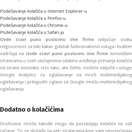
Podešavanje kolačića u Internet Explorer-u
Podešavanje kolačića u Firefox-u
Podešavanje kolačića u Chrome-u
Podešavanje kolačića u Safari-ju
Ovde stavi puno poslovno ime firme
isključuje svak
odgovornost za bilo kakav gubitak funkcionalnosti usluga i kvalitet
sadržaja na
Ovde stavi puno poslovno ime firme
korisničkim
stranicama u svim slučajevima odabira uređenja primanja kolačića
od strane korisnika. Isto tako, ako želite, možete isključiti i usluge
Google Analytics za oglašavanje na mreži multimedijalnog
oglašavanja i prilagoditi oglase za Google mrežu multimedijalnog
oglašavanja.
Dodatno o kolačićima
Društvene mreže takođe mogu da postavljaju kolačiće na vaš
računar. To se događa na veb stranicama koje vam omogućavaju