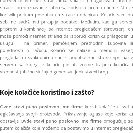
određenim internet stranicama. Kolačići omogućavaju internet
stranici prepoznavanje interesa korisnika prema onome što je
korisnik prilikom povratka na stranicu odabirao. Kolačić sam po
sebi ne sadrži niti prikuplja podatke. Međutim, kad ga server
pripremi u kombinaciji sa internet pregledačem (browser), on
može pomoći internet stranici da isporuči korisniku prilagođeniju
uslugu – na primer, pamćenjem prethodnih kupovina ili
pojedinosti o računu. Kolačići se nalaze u memoriji vašeg
pregledača i svaki obično sadrži podatke kao što su npr. naziv
servera sa kojeg je kolačić poslat, vreme trajanja kolačića i
vrednost (obično slučajno generisan jedinstveni broj).
Koje kolačiće koristimo i zašto?
Ovde stavi puno poslovno ime firme
koristi kolačiće u svrh
oglašavanja svojih proizvoda. Prikazivanje oglasa koje korisniku
dostavlja
Ovde stavi puno poslovno ime firme
omogućuje se
putem kolačića koje možemo da postavimo u Internet pregledač