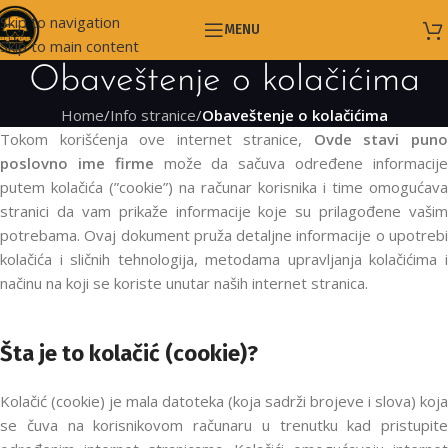
Skip to navigation
MENU
Skip to main content
Obaveštenje o kolačićima
Home
/
Info stranice
/
Obaveštenje o kolačićima
Tokom korišćenja ove internet stranice,
Ovde stavi pun
poslovno ime firme
može da sačuva određene informacij
putem kolačića (”cookie”) na računar korisnika i time omogućava
stranici da vam prikaže informacije koje su prilagođene vašim
potrebama. Ovaj dokument pruža detaljne informacije o upotrebi
kolačića i sličnih tehnologija, metodama upravljanja kolačićima i
načinu na koji se koriste unutar naših internet stranica.
Šta je to kolačić (cookie)?
Kolačić (cookie) je mala datoteka (koja sadrži brojeve i slova) koja
se čuva na korisnikovom računaru u trenutku kad pristupite