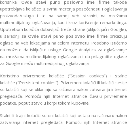
korisnika.
Ovde stavi puno poslovno ime firme
takođ
upotrebljava kolačiće u svrhu merenja posećenosti i oglašavanja
proizvoda/usluga i to na samoj veb stranici, na mrežama
multimedijalnog oglašavanja, kao i kroz korišćenje remarketinga.
Upotrebom kolačića dobavljači treće strane (uključujući i Google),
u saradnji sa
Ovde stavi puno poslovno ime firme
prikazuj
oglase na veb lokacijama na celom internetu. Posebno ističemo
da možete da isključite usluge Google Analytics za oglašavanje
na mrežama multimedijalnog oglašavanja i da prilagodite oglase
za Google mrežu multimedijalnog oglašavanja.
Koristimo privremene kolačiće (”Session cookies”) i stalne
kolačiće (”Persistent cookies”). Privremeni kolačići ili kolačići sesije
su kolačići koji se uklanjaju sa računara nakon zatvaranja internet
pregledača. Pomoću njih Internet stranice čuvaju privremene
podatke, poput stavki u korpi tokom kupovine.
Stalni ili trajni kolačići su oni kolačići koji ostaju na računaru nakon
zatvaranja internet pregledača. Pomoću njih Internet stranice