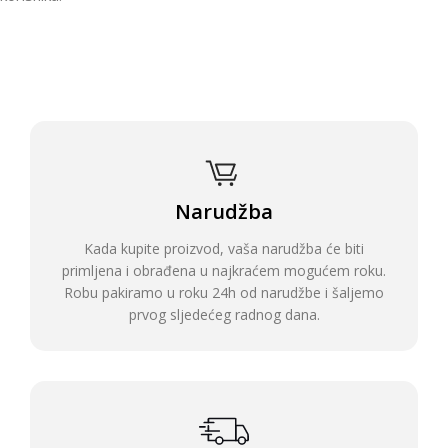
Narudžba
Kada kupite proizvod, vaša narudžba će biti
primljena i obrađena u najkraćem mogućem roku.
Robu pakiramo u roku 24h od narudžbe i šaljemo
prvog sljedećeg radnog dana.