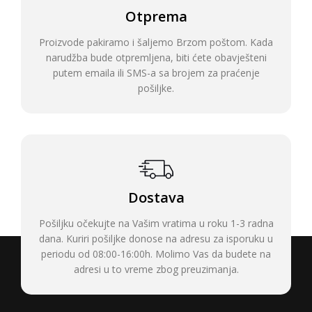
Otprema
Proizvode pakiramo i šaljemo Brzom poštom. Kada
narudžba bude otpremljena, biti ćete obavješteni
putem emaila ili SMS-a sa brojem za praćenje
pošiljke.
Dostava
Pošiljku očekujte na Vašim vratima u roku 1-3 radna
dana. Kuriri pošiljke donose na adresu za isporuku u
periodu od 08:00-16:00h. Molimo Vas da budete na
adresi u to vreme zbog preuzimanja.