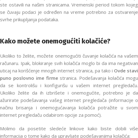
ste ostavili na našim stranicama. Vremenski period tokom kojeg
se čuvaju podaci je određen na vreme potrebno za ostvarenje
svrhe prikupljanja podataka.
Kako možete onemogućiti kolačiće?
Ukoliko to želite, možete onemogućiti čuvanje kolačića na vašem
računaru. Ipak, blokiranje svih kolačića moglo bi da ima negativan
uticaj na korišćenje mnogih internet stranica, pa tako i
Ovde stavi
puno poslovno ime firme
stranica. Podešavanja kolačića mog
da se kontrolišu i konfigurišu u vašem internet pregledaču.
Ukoliko želite da ih izbrišete i onemogućite, potrebno je da
ažurirate podešavanja vašeg internet pregledača (informacije o
načinu brisanja i onemogućavanja kolačića potražite u svom
internet pregledaču odabirom opcije za pomoć).
Molimo da posetite sledeće linkove kako biste dobili više
informacija o tome kako da upravljate podešavanjima kolačića: